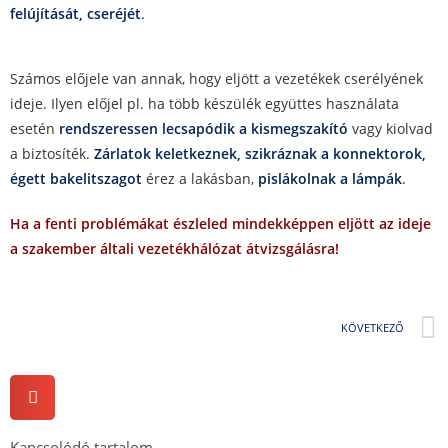
felújítását, cseréjét
.
Számos előjele van annak, hogy eljött a vezetékek cserélyének
ideje. Ilyen előjel pl. ha több készülék együttes használata
esetén
rendszeressen lecsapódik a kismegszakító
vagy kiolvad
a biztosíték.
Zárlatok keletkeznek, szikráznak a konnektorok,
égett bakelitszagot
érez a lakásban,
pislákolnak a lámpák
.
Ha a fenti problémákat észleled mindekképpen eljött az ideje
a szakember általi vezetékhálózat átvizsgálásra!
KÖVETKEZŐ
Kapcsolódó tartalom