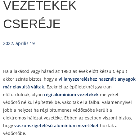
VEZETÉKEK
CSERÉJE
2022. április 19
Ha a lakásod vagy házad az 1980-as évek előtt készült, épült
akkor szinte biztos, hogy a
villanyszereléshez használt anyagok
már elavultá váltak
.
Ezeknél az épületeknél gyakran
előfordulnak, olyan
régi aluminium vezetékek
melyeket
védőcső nélkül építettek be, vakoltak el a falba. Valamennyivel
jobb a helyzet ha régi bitumenes védőcsőbe került a
elektromos hálózat vezetéke. Ebben az esetben viszont biztos,
hogy
vászonszigetelésű aluminium vezetéket
húztak a
védőcsőbe.