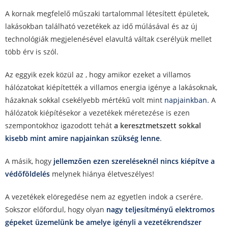
A kornak megfelelő műszaki tartalommal létesített épületek,
lakásokban található vezetékek az idő múlásával és az új
technológiák megjelenésével elavultá váltak cserélyük mellet
több érv is szól.
Az eggyik ezek közül az , hogy amikor ezeket a villamos
hálózatokat kiépítették a villamos energia igénye a lakásoknak,
házaknak sokkal csekélyebb mértékű volt mint
napjainkban.
A
hálózatok kiépítésekor a vezetékek méretezése is ezen
szempontokhoz igazodott tehát
a keresztmetszett sokkal
kisebb mint amire napjainkan szükség lenne
.
A másik, hogy
jellemzően ezen szereléseknél nincs kiépítve a
védőföldelés
melynek hiánya életveszélyes!
A vezetékek elöregedése nem az egyetlen indok a cserére.
Sokszor előfordul, hogy olyan
nagy teljesítményű elektromos
gépeket üzemelünk be amelye igényli a vezetékrendszer