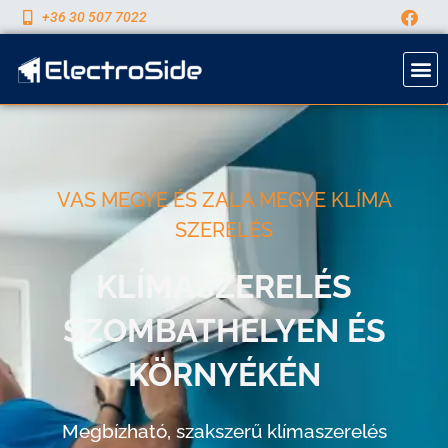
+36 30 507 7022
VAS MEGYE ÉS ZALA MEGYE KLÍMA
SZERELÉS
KLÍMASZERELÉS
SZOMBATHELYEN ÉS
KÖRNYÉKÉN
Megbízható, szakszerű klímaszerelés