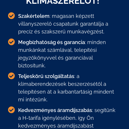
KLÍMASZERELŐT!
Szakértelem
: magasan képzett
villanyszerelő csapatunk garantálja a
precíz és szakszerű munkavégzést.
Megbízhatóság és garancia
: minden
munkánkat számlával, telepítési
jegyzőkönyvvel és garanciával
biztosítunk.
Teljeskörű szolgáltatás
: a
klímaberendezések beszerzésétől a
telepítésen át a karbantartásig mindent
mi intézünk.
Kedvezményes áramdíjszabás
: segítünk
a H-tarifa igénylésében, így Ön
kedvezményes áramdíjszabást