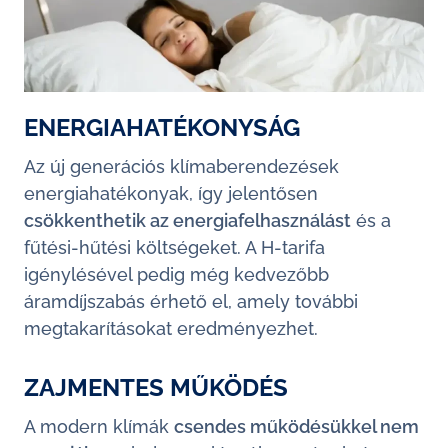
ENERGIAHATÉKONYSÁG
Az új generációs klímaberendezések
energiahatékonyak, így jelentősen
csökkenthetik az energiafelhasználást
és a
fűtési-hűtési költségeket. A H-tarifa
igénylésével pedig még kedvezőbb
áramdíjszabás érhető el, amely további
megtakarításokat eredményezhet.
ZAJMENTES MŰKÖDÉS
A modern klímák
csendes működésükkel nem