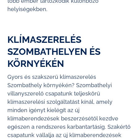
több ember tartózkodik különböző
helyiségekben.
KLÍMASZERELÉS
SZOMBATHELYEN ÉS
KÖRNYÉKÉN
Gyors és szakszerű klímaszerelés
Szombathely környékén?
Szombathelyi
villanyszerelő csapatunk teljeskörű
klímaszerelési szolgáltatást kínál, amely
minden igényt kielégít az új
klímaberendezések beszerzésétől kezdve
egészen a rendszeres karbantartásig. Szakértő
csapatunk vállalja az új klímaberendezések