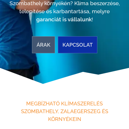
Szombathely környékén? Klíma beszerzése,
telepítése és karbantartása, melyre
garanciát is vállalunk
!
ÁRAK
KAPCSOLAT
MEGBÍZHATÓ KLÍMASZERELÉS
SZOMBATHELY, ZALAEGERSZEG ÉS
KÖRNYÉKEIN