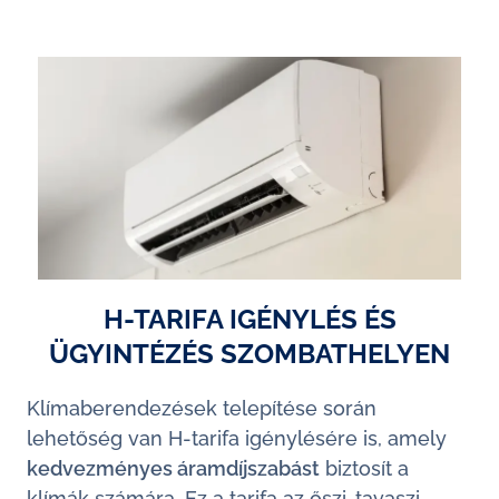
H-TARIFA IGÉNYLÉS ÉS
ÜGYINTÉZÉS SZOMBATHELYEN
Klímaberendezések telepítése során
lehetőség van H-tarifa igénylésére is, amely
kedvezményes áramdíjszabást
biztosít a
klímák számára. Ez a tarifa az őszi-tavaszi