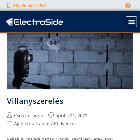
+36 30 507 7022
Villanyszerelés
Csonka László
április 21, 2022
Ajánlott tartalom
/
Kedvencek
Vállaljuk családi házak, irodák, raktárépületek, ipari